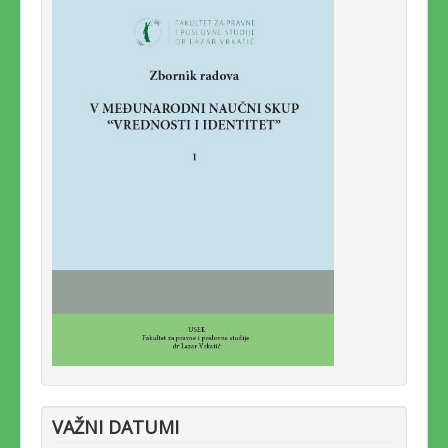
Ime
*
El. pošta
*
Naslov poruke
*
Poruka
*
VAŽNI DATUMI