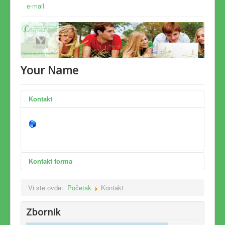
e-mail
Your Name
Kontakt
Kontakt forma
Pošaljite elektronsku poruku. Sva
Vi ste ovde:
Početak
Kontakt
polja označena zvezdicom * moraju
Zbornik
biti unešena.