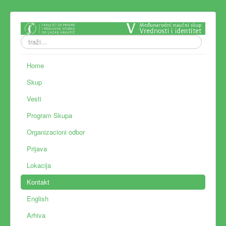
traži...
Home
Skup
Vesti
Program Skupa
Organizacioni odbor
Prijava
Lokacija
Kontakt
English
Arhiva